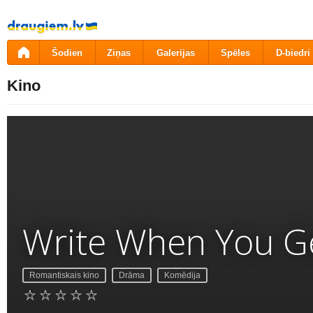
Pāriet
uz
saturu
Šodien
Ziņas
Galerijas
Spēles
D-biedri
Kino
Write When You G
Romantiskais kino
Drāma
Komēdija