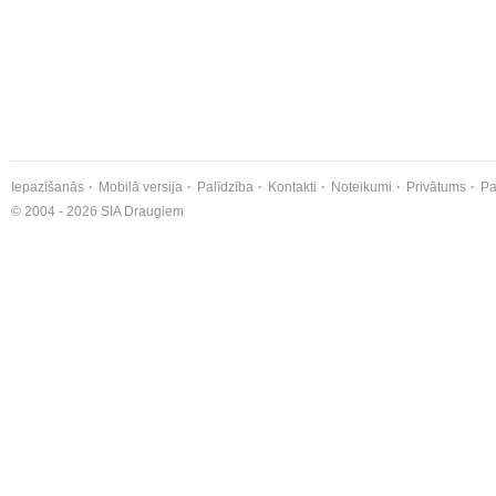
Iepazīšanās
Mobilā versija
Palīdzība
Kontakti
Noteikumi
Privātums
Pa
© 2004 - 2026 SIA Draugiem