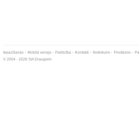
Iepazīšanās
Mobilā versija
Palīdzība
Kontakti
Noteikumi
Privātums
Pa
© 2004 - 2026 SIA Draugiem