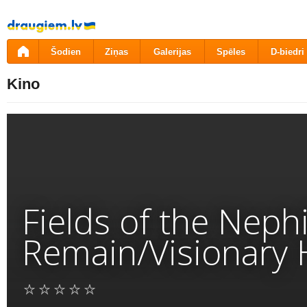
Pāriet
uz
saturu
Šodien
Ziņas
Galerijas
Spēles
D-biedri
Kino
Fields of the Neph
Remain/Visionary