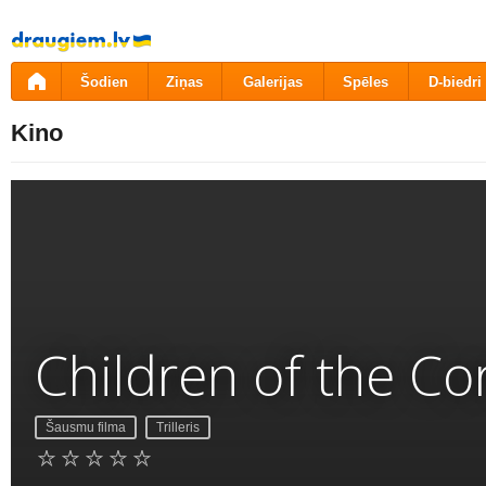
Pāriet
uz
saturu
Šodien
Ziņas
Galerijas
Spēles
D-biedri
Kino
Children of the Cor
Šausmu filma
Trilleris