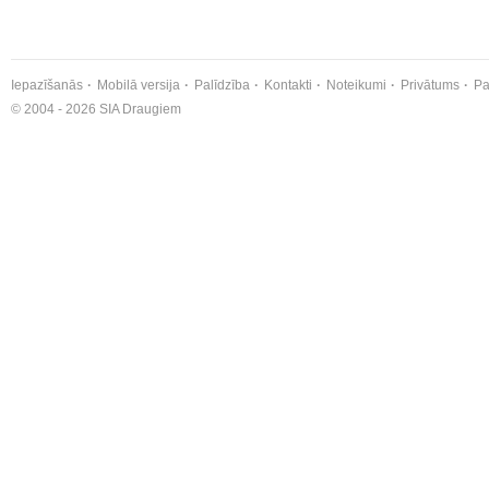
Iepazīšanās
Mobilā versija
Palīdzība
Kontakti
Noteikumi
Privātums
Pa
© 2004 - 2026 SIA Draugiem