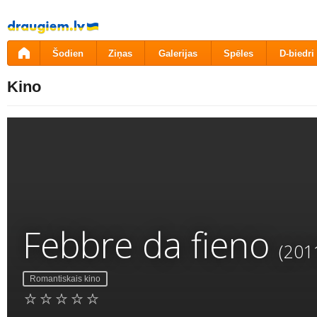
Pāriet
uz
saturu
Šodien
Ziņas
Galerijas
Spēles
D-biedri
Kino
Febbre da fieno
(201
Romantiskais kino