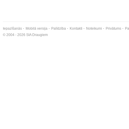
Iepazīšanās
Mobilā versija
Palīdzība
Kontakti
Noteikumi
Privātums
Pa
© 2004 - 2026 SIA Draugiem