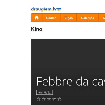
Pāriet
uz
saturu
Šodien
Ziņas
Galerijas
S
Kino
Febbre da ca
Komēdija