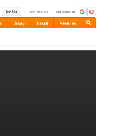
Ienākt
Reģistrēties
Vai ienāc ar
a
Draugi
Raksti
Vēstules