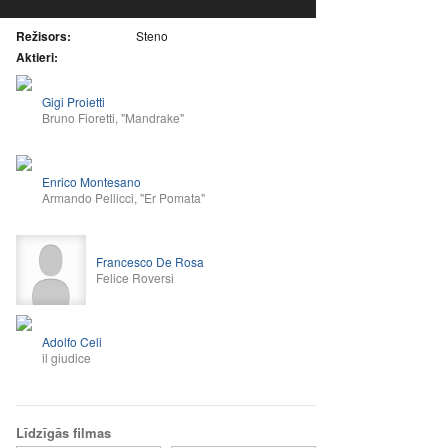
Režisors:
Steno
Aktieri:
Gigi Proietti
Bruno Fioretti, "Mandrake"
Enrico Montesano
Armando Pellicci, "Er Pomata"
Francesco De Rosa
Felice Roversi
Adolfo Celi
il giudice
Līdzīgās filmas