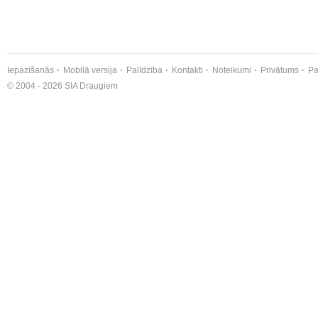
Iepazīšanās
Mobilā versija
Palīdzība
Kontakti
Noteikumi
Privātums
Pa
© 2004 - 2026 SIA Draugiem