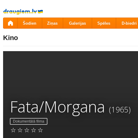
Pāriet
uz
saturu
Šodien
Ziņas
Galerijas
Spēles
D-biedri
Kino
Fata/Morgana
(1965)
Dokumentālā filma