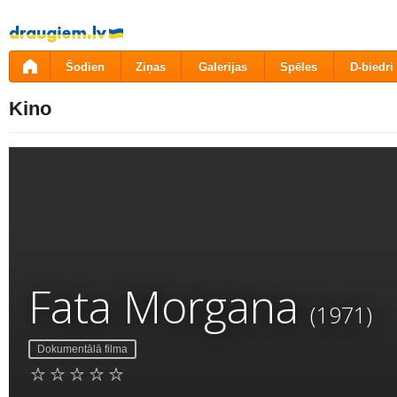
Pāriet
uz
saturu
Šodien
Ziņas
Galerijas
Spēles
D-biedri
Kino
Fata Morgana
(1971)
Dokumentālā filma