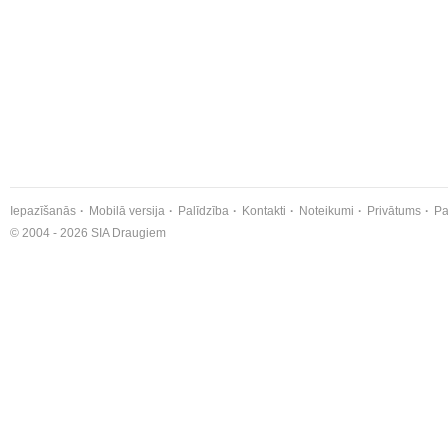
Iepazīšanās
Mobilā versija
Palīdzība
Kontakti
Noteikumi
Privātums
Pa
© 2004 - 2026 SIA Draugiem