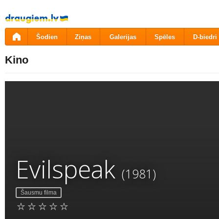
Pāriet
uz
saturu
Šodien
Ziņas
Galerijas
Spēles
D-biedri
Kino
Evilspeak
(1981)
Šausmu filma