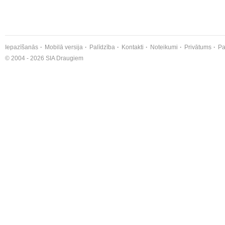
Iepazīšanās
Mobilā versija
Palīdzība
Kontakti
Noteikumi
Privātums
Pa
© 2004 - 2026 SIA Draugiem