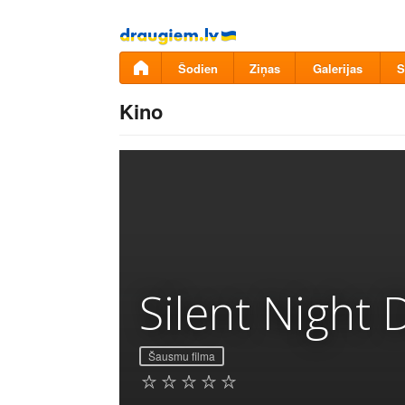
Pāriet
uz
saturu
Šodien
Ziņas
Galerijas
S
Kino
Silent Night D
Šausmu filma