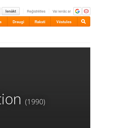
Ienākt
Reģistrēties
Vai ienāc ar
a
Draugi
Raksti
Vēstules
tion
(1990)