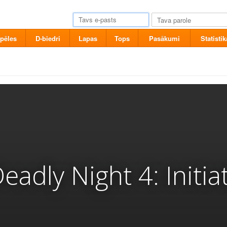
pēles
D-biedri
Lapas
Tops
Pasākumi
Statistik
eadly Night 4: Initia