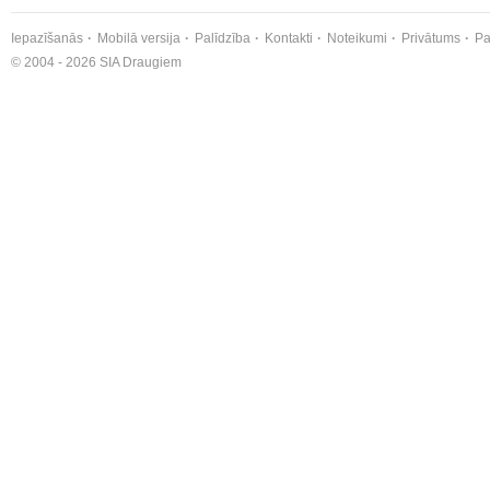
Iepazīšanās
Mobilā versija
Palīdzība
Kontakti
Noteikumi
Privātums
Pa
© 2004 - 2026 SIA Draugiem