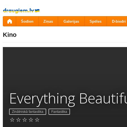
Pāriet
uz
saturu
Šodien
Ziņas
Galerijas
Spēles
D-biedri
Kino
Everything Beautif
Zinātniskā fantastika
Fantastika