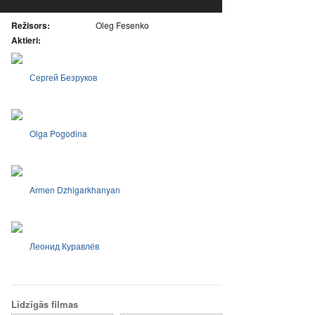
Režisors:
Oleg Fesenko
Aktieri:
Сергей Безруков
Olga Pogodina
Armen Dzhigarkhanyan
Леонид Куравлёв
Līdzīgās filmas