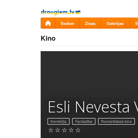
Pāriet
uz
saturu
Šodien
Ziņas
Galerijas
S
Kino
Esli Nevesta
Komēdija
Fantastika
Romantiskais kino