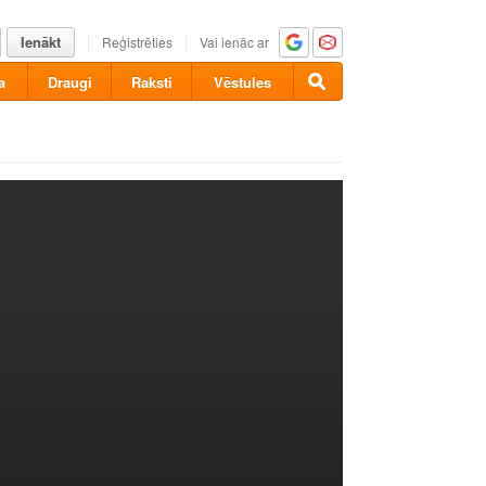
Ienākt
Reģistrēties
Vai ienāc ar
a
Draugi
Raksti
Vēstules