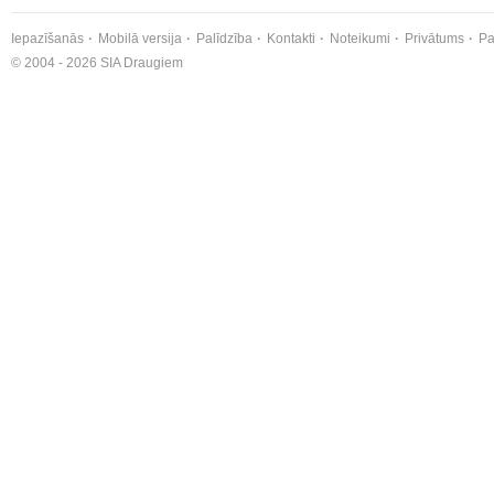
Iepazīšanās
Mobilā versija
Palīdzība
Kontakti
Noteikumi
Privātums
Pa
© 2004 - 2026 SIA Draugiem