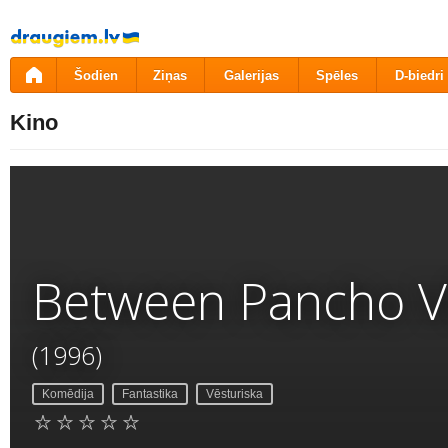
Pāriet
uz
saturu
Šodien
Ziņas
Galerijas
Spēles
D-biedri
Kino
Between Pancho V
(1996)
Komēdija
Fantastika
Vēsturiska