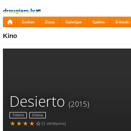
Pāriet
uz
saturu
Šodien
Ziņas
Galerijas
Spēles
D-biedri
Kino
Desierto
(2015)
Trilleris
Drāma
(1 vērtējums)