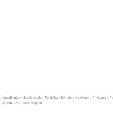
Iepazīšanās
Mobilā versija
Palīdzība
Kontakti
Noteikumi
Privātums
Pa
© 2004 - 2026 SIA Draugiem