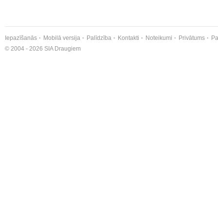
Iepazīšanās
Mobilā versija
Palīdzība
Kontakti
Noteikumi
Privātums
Pa
© 2004 - 2026 SIA Draugiem