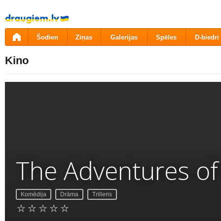
Pāriet
uz
saturu
Šodien
Ziņas
Galerijas
Spēles
D-biedri
Kino
The Adventures of
Komēdija
Drāma
Trilleris