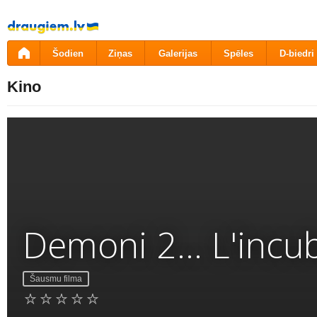
Pāriet
uz
saturu
Šodien
Ziņas
Galerijas
Spēles
D-biedri
Kino
Demoni 2... L'incu
Šausmu filma