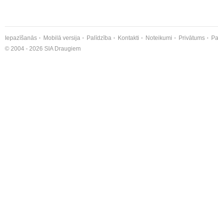
Iepazīšanās
Mobilā versija
Palīdzība
Kontakti
Noteikumi
Privātums
Pa
© 2004 - 2026 SIA Draugiem