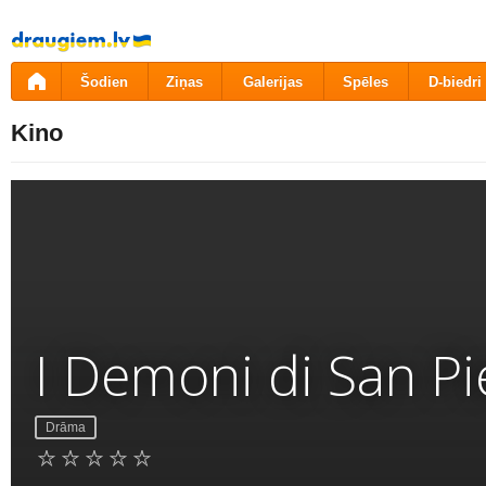
Pāriet
uz
saturu
Šodien
Ziņas
Galerijas
Spēles
D-biedri
Kino
I Demoni di San P
Drāma