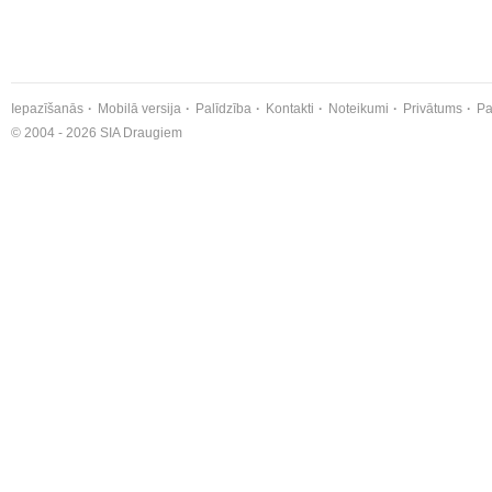
Iepazīšanās
Mobilā versija
Palīdzība
Kontakti
Noteikumi
Privātums
Pa
© 2004 - 2026 SIA Draugiem