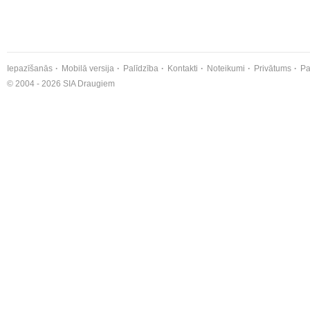
Iepazīšanās
Mobilā versija
Palīdzība
Kontakti
Noteikumi
Privātums
Pa
© 2004 - 2026 SIA Draugiem