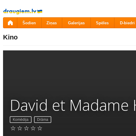
Pāriet
uz
saturu
Šodien
Ziņas
Galerijas
Spēles
D-biedri
Kino
David et Madame
Komēdija
Drāma