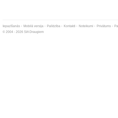
Iepazīšanās
Mobilā versija
Palīdzība
Kontakti
Noteikumi
Privātums
Pa
© 2004 - 2026 SIA Draugiem