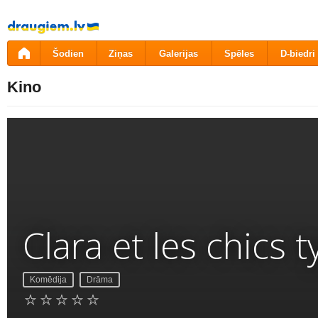
Pāriet
uz
saturu
Šodien
Ziņas
Galerijas
Spēles
D-biedri
Kino
Clara et les chics 
Komēdija
Drāma