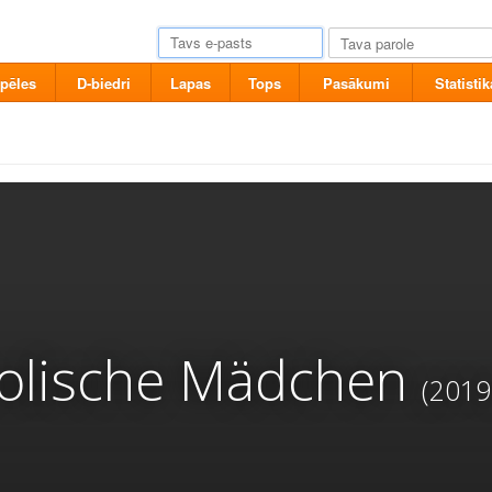
pēles
D-biedri
Lapas
Tops
Pasākumi
Statistik
olische Mädchen
(2019