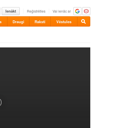
Ienākt
Reģistrēties
Vai ienāc ar
a
Draugi
Raksti
Vēstules
)