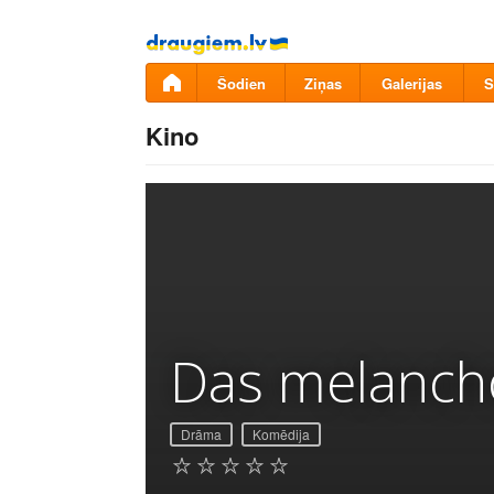
Pāriet
uz
saturu
Šodien
Ziņas
Galerijas
S
Kino
Das melanch
Drāma
Komēdija