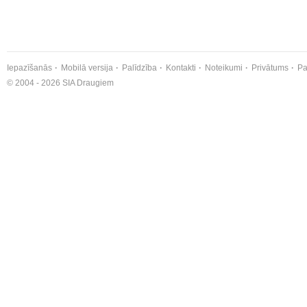
Iepazīšanās
Mobilā versija
Palīdzība
Kontakti
Noteikumi
Privātums
Pa
© 2004 - 2026 SIA Draugiem