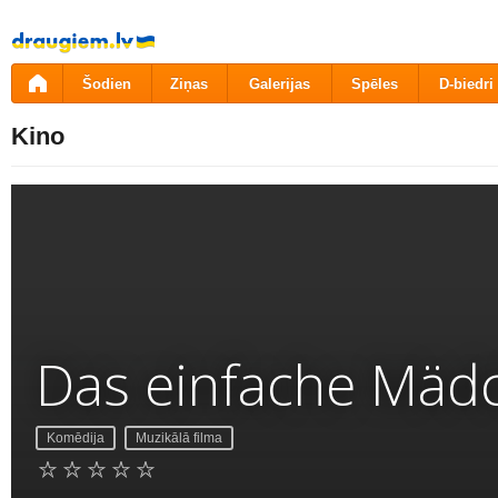
Pāriet
uz
saturu
Šodien
Ziņas
Galerijas
Spēles
D-biedri
Kino
Das einfache Mäd
Komēdija
Muzikālā filma