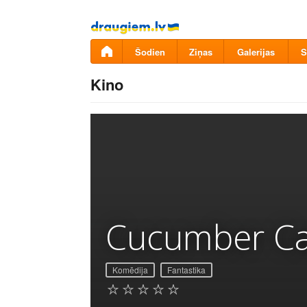
Pāriet
uz
saturu
Šodien
Ziņas
Galerijas
S
Kino
Cucumber Ca
Komēdija
Fantastika