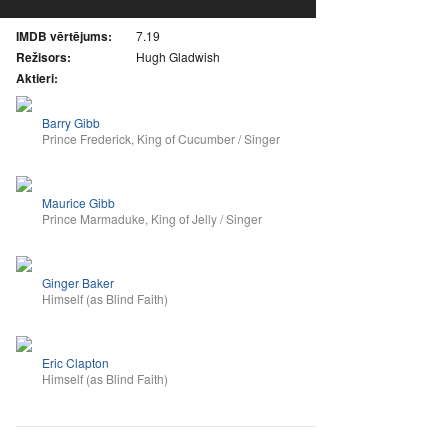
IMDB vērtējums:
7.19
Režisors:
Hugh Gladwish
Aktieri:
Barry Gibb
Prince Frederick, King of Cucumber / Singer
Maurice Gibb
Prince Marmaduke, King of Jelly / Singer
Ginger Baker
Himself (as Blind Faith)
Eric Clapton
Himself (as Blind Faith)