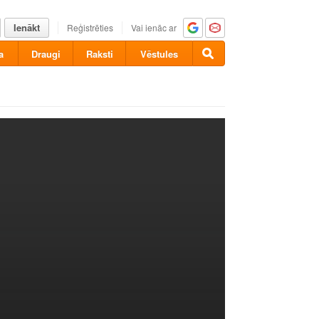
Ienākt
Reģistrēties
Vai ienāc ar
a
Draugi
Raksti
Vēstules