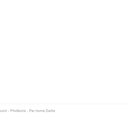
kumi
Privātums
Par mums
Darbs