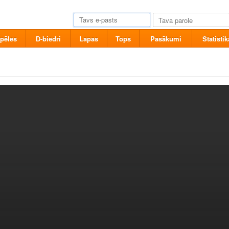
pēles
D-biedri
Lapas
Tops
Pasākumi
Statistik