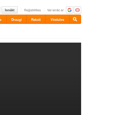
Ienākt
Reģistrēties
Vai ienāc ar
a
Draugi
Raksti
Vēstules