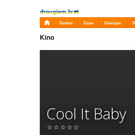
Pāriet
uz
saturu
Šodien
Ziņas
Galerijas
S
Kino
Cool It Baby