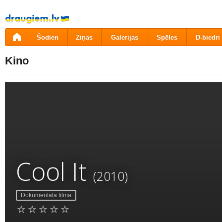
Pāriet
uz
saturu
Šodien
Ziņas
Galerijas
Spēles
D-biedri
Kino
Cool It
(2010)
Dokumentālā filma