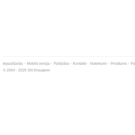
Iepazīšanās
Mobilā versija
Palīdzība
Kontakti
Noteikumi
Privātums
Pa
© 2004 - 2026 SIA Draugiem