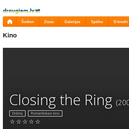
Pāriet
uz
saturu
Šodien
Ziņas
Galerijas
Spēles
D-biedri
Kino
Closing the Ring
(20
Drāma
Romantiskais kino