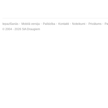
Iepazīšanās
Mobilā versija
Palīdzība
Kontakti
Noteikumi
Privātums
Pa
© 2004 - 2026 SIA Draugiem