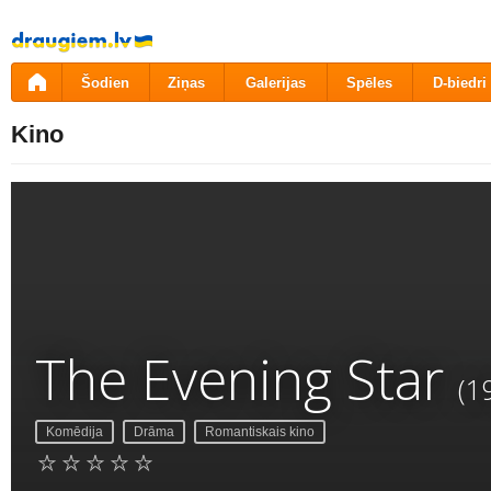
Pāriet
uz
saturu
Šodien
Ziņas
Galerijas
Spēles
D-biedri
Kino
The Evening Star
(1
Komēdija
Drāma
Romantiskais kino