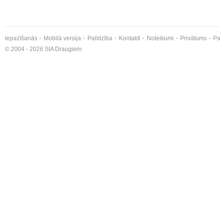
Iepazīšanās
Mobilā versija
Palīdzība
Kontakti
Noteikumi
Privātums
Pa
© 2004 - 2026 SIA Draugiem