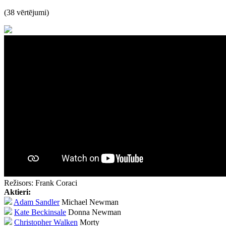
(38 vērtējumi)
Režisors:
Frank Coraci
Aktieri:
Adam Sandler
Michael Newman
Kate Beckinsale
Donna Newman
Christopher Walken
Morty