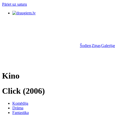
Pāriet uz saturu
Šodien
Ziņas
Galerija
Kino
Click
(2006)
Komēdija
Drāma
Fantastika