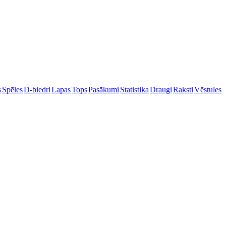
s
Spēles
D-biedri
Lapas
Tops
Pasākumi
Statistika
Draugi
Raksti
Vēstules