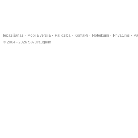
Iepazīšanās
Mobilā versija
Palīdzība
Kontakti
Noteikumi
Privātums
Pa
© 2004 - 2026 SIA Draugiem