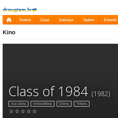
Pāriet
uz
saturu
Šodien
Ziņas
Galerijas
Spēles
D-biedri
Kino
Class of 1984
(1982)
Asa sižeta
Kriminālfilma
Drāma
Trilleris