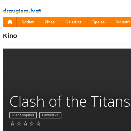
Pāriet
uz
saturu
Šodien
Ziņas
Galerijas
Spēles
D-biedri
Kino
Clash of the Titans
Piedzīvojumu
Fantastika