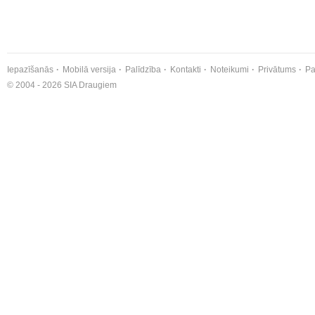
Iepazīšanās
Mobilā versija
Palīdzība
Kontakti
Noteikumi
Privātums
Pa
© 2004 - 2026 SIA Draugiem