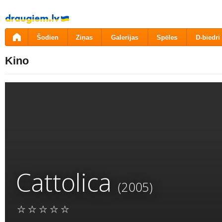
Pāriet
uz
saturu
Šodien
Ziņas
Galerijas
Spēles
D-biedri
Kino
Cattolica
(2005)