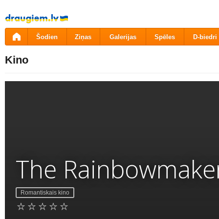
Pāriet
uz
saturu
Šodien
Ziņas
Galerijas
Spēles
D-biedri
Kino
The Rainbowmake
Romantiskais kino