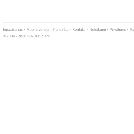
Iepazīšanās
Mobilā versija
Palīdzība
Kontakti
Noteikumi
Privātums
Pa
© 2004 - 2026 SIA Draugiem