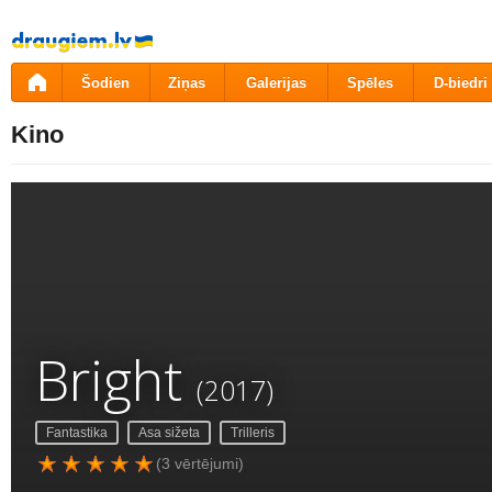
Pāriet
uz
saturu
Šodien
Ziņas
Galerijas
Spēles
D-biedri
Kino
Bright
(2017)
Fantastika
Asa sižeta
Trilleris
(3 vērtējumi)