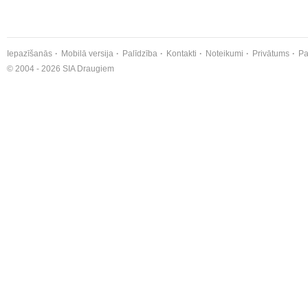
Iepazīšanās
Mobilā versija
Palīdzība
Kontakti
Noteikumi
Privātums
Pa
© 2004 - 2026 SIA Draugiem