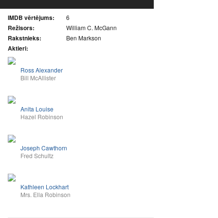
IMDB vērtējums:
6
Režisors:
William C. McGann
Rakstnieks:
Ben Markson
Aktieri:
Ross Alexander
Bill McAllister
Anita Louise
Hazel Robinson
Joseph Cawthorn
Fred Schultz
Kathleen Lockhart
Mrs. Ella Robinson