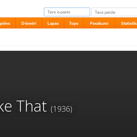
pēles
D-biedri
Lapas
Tops
Pasākumi
Statistik
ke That
(1936)