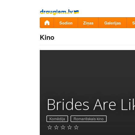
Pāriet
uz
saturu
Šodien
Ziņas
Galerijas
S
Kino
Brides Are Li
Komēdija
Romantiskais kino