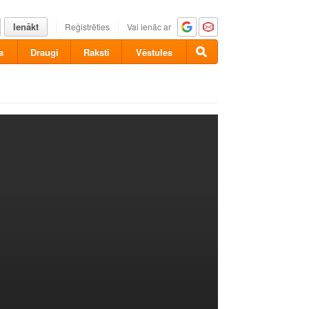
Ienākt
Reģistrēties
Vai ienāc ar
a
Draugi
Raksti
Vēstules