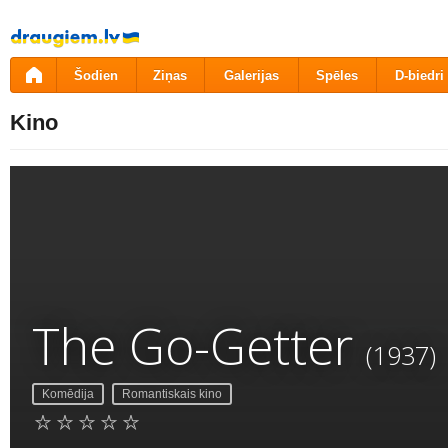
Pāriet
uz
saturu
Šodien
Ziņas
Galerijas
Spēles
D-biedri
Kino
The Go-Getter
(1937)
Komēdija
Romantiskais kino