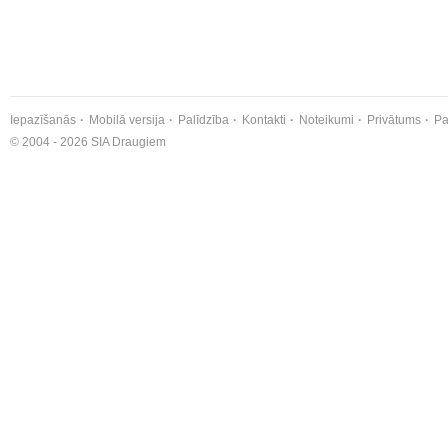
Iepazīšanās
Mobilā versija
Palīdzība
Kontakti
Noteikumi
Privātums
Pa
© 2004 - 2026 SIA Draugiem