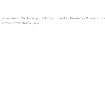
Iepazīšanās
Mobilā versija
Palīdzība
Kontakti
Noteikumi
Privātums
Pa
© 2004 - 2026 SIA Draugiem