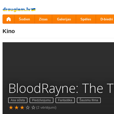
Pāriet
uz
saturu
Šodien
Ziņas
Galerijas
Spēles
D-biedri
Kino
BloodRayne: The T
Asa sižeta
Piedzīvojumu
Fantastika
Šausmu filma
(2 vērtējumi)