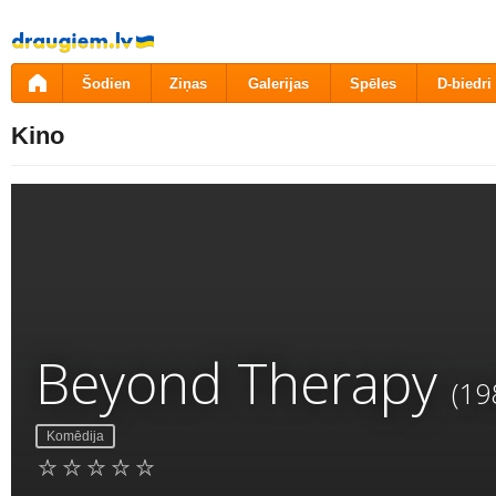
Pāriet
uz
saturu
Šodien
Ziņas
Galerijas
Spēles
D-biedri
Kino
Beyond Therapy
(19
Komēdija