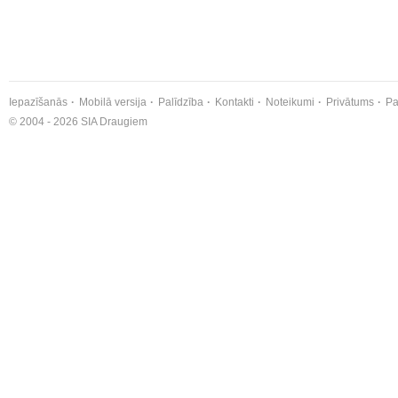
Iepazīšanās
Mobilā versija
Palīdzība
Kontakti
Noteikumi
Privātums
Pa
© 2004 - 2026 SIA Draugiem