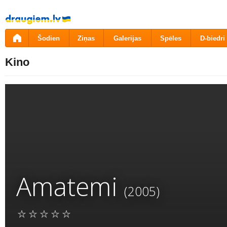
Pāriet
uz
saturu
Šodien
Ziņas
Galerijas
Spēles
D-biedri
Kino
Amatemi
(2005)