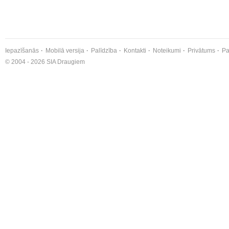
Iepazīšanās
Mobilā versija
Palīdzība
Kontakti
Noteikumi
Privātums
Pa
© 2004 - 2026 SIA Draugiem