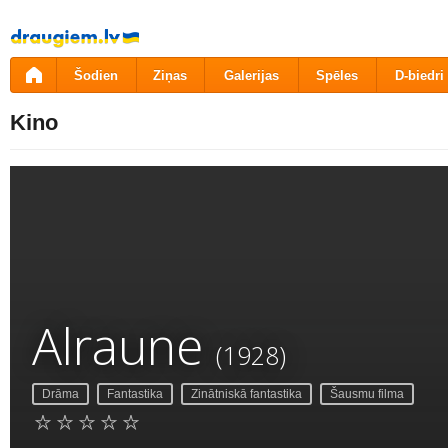
Pāriet
uz
saturu
Šodien
Ziņas
Galerijas
Spēles
D-biedri
Kino
Alraune
(1928)
Drāma
Fantastika
Zinātniskā fantastika
Šausmu filma