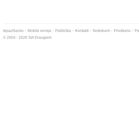
Iepazīšanās
Mobilā versija
Palīdzība
Kontakti
Noteikumi
Privātums
Pa
© 2004 - 2026 SIA Draugiem