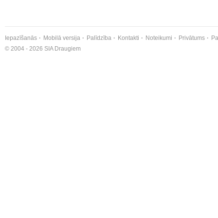
Iepazīšanās
Mobilā versija
Palīdzība
Kontakti
Noteikumi
Privātums
Pa
© 2004 - 2026 SIA Draugiem