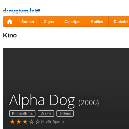
Pāriet
uz
saturu
Šodien
Ziņas
Galerijas
Spēles
D-biedri
Kino
Alpha Dog
(2006)
Kriminālfilma
Drāma
Trilleris
(6 vērtējumi)