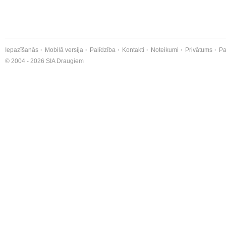
Iepazīšanās
Mobilā versija
Palīdzība
Kontakti
Noteikumi
Privātums
Pa
© 2004 - 2026 SIA Draugiem