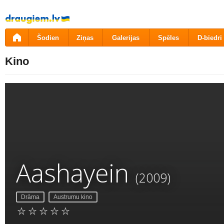
Pāriet
uz
saturu
Šodien
Ziņas
Galerijas
Spēles
D-biedri
Kino
Aashayein
(2009)
Drāma
Austrumu kino