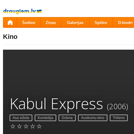
Pāriet
uz
saturu
Šodien
Ziņas
Galerijas
Spēles
D-biedri
Kino
Kabul Express
(2006)
Asa sižeta
Komēdija
Drāma
Austrumu kino
Trilleris