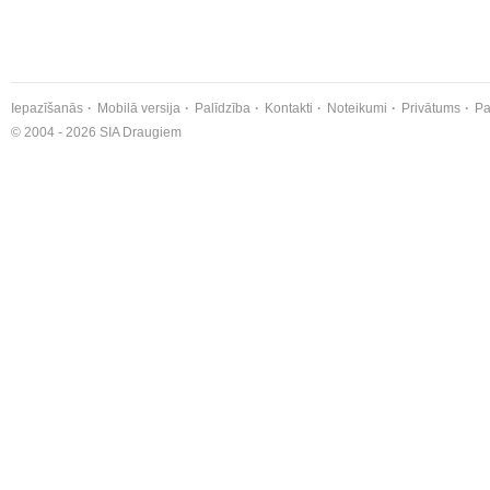
Iepazīšanās
Mobilā versija
Palīdzība
Kontakti
Noteikumi
Privātums
Pa
© 2004 - 2026 SIA Draugiem