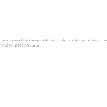
Iepazīšanās
Mobilā versija
Palīdzība
Kontakti
Noteikumi
Privātums
Pa
© 2004 - 2026 SIA Draugiem