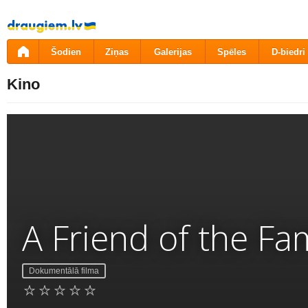
Pāriet
uz
saturu
Šodien
Ziņas
Galerijas
Spēles
D-biedri
Kino
A Friend of the Fam
Dokumentālā filma