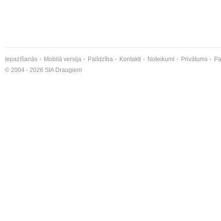
Iepazīšanās
Mobilā versija
Palīdzība
Kontakti
Noteikumi
Privātums
Pa
© 2004 - 2026 SIA Draugiem