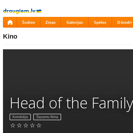
Pāriet
uz
saturu
Šodien
Ziņas
Galerijas
Spēles
D-biedri
Kino
Head of the Famil
Komēdija
Šausmu filma