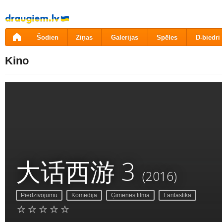
Pāriet
uz
saturu
Šodien
Ziņas
Galerijas
Spēles
D-biedri
Kino
大话西游 3
(2016)
Piedzīvojumu
Komēdija
Ģimenes filma
Fantastika