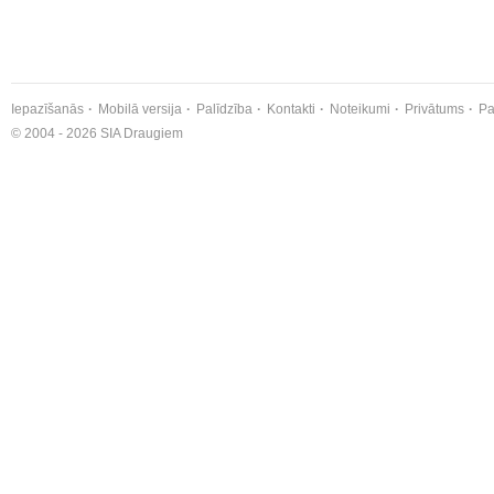
Iepazīšanās
Mobilā versija
Palīdzība
Kontakti
Noteikumi
Privātums
Pa
© 2004 - 2026 SIA Draugiem