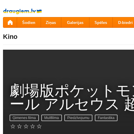
Pāriet
uz
saturu
Šodien
Ziņas
Galerijas
Spēles
D-biedri
Kino
劇場版ポケットモ
ール アルセウス 
Ģimenes filma
Multfilma
Piedzīvojumu
Fantastika