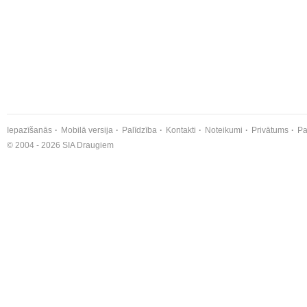
Iepazīšanās
Mobilā versija
Palīdzība
Kontakti
Noteikumi
Privātums
Pa
© 2004 - 2026 SIA Draugiem