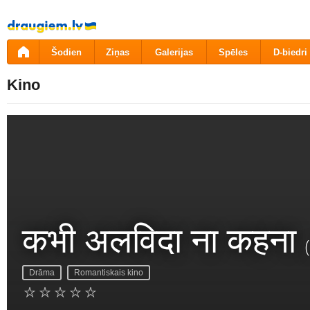
Pāriet
uz
saturu
Šodien
Ziņas
Galerijas
Spēles
D-biedri
Kino
कभी अलविदा ना कहना
Drāma
Romantiskais kino