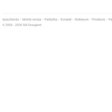
Iepazīšanās
Mobilā versija
Palīdzība
Kontakti
Noteikumi
Privātums
Pa
© 2004 - 2026 SIA Draugiem