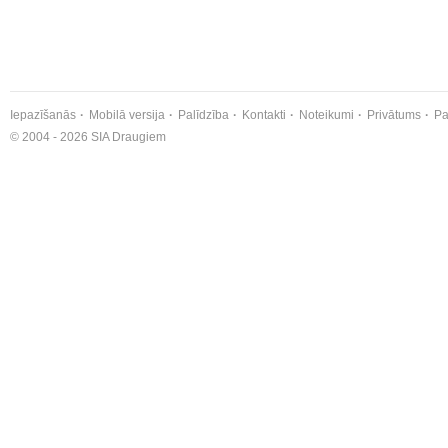
Iepazīšanās
Mobilā versija
Palīdzība
Kontakti
Noteikumi
Privātums
Pa
© 2004 - 2026 SIA Draugiem