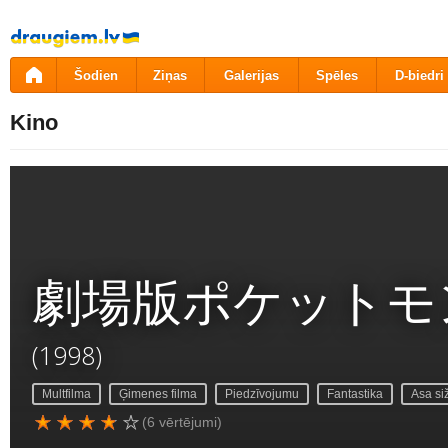
Pāriet
uz
saturu
Šodien
Ziņas
Galerijas
Spēles
D-biedri
Kino
劇場版ポケットモ
(1998)
Multfilma
Ģimenes filma
Piedzīvojumu
Fantastika
Asa si
(6 vērtējumi)