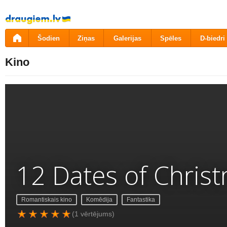
Pāriet
uz
saturu
Šodien
Ziņas
Galerijas
Spēles
D-biedri
Kino
12 Dates of Chris
Romantiskais kino
Komēdija
Fantastika
(1 vērtējums)