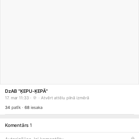
DzAB "ĶEPU-ĶEPĀ"
17. mar 11:33 · 
 · 
Atvērt attēlu pilnā izmērā
34
patīk
·
68
iesaka
Komentārs
1