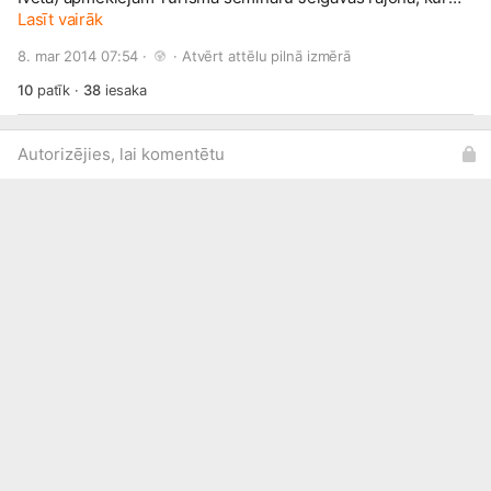
piedalījās Jelgavas, Jelgavas raj. un Ozolnieku nov.
Lasīt vairāk
pašvaldību vadītāji un mēs bijām uzaicināto viesu skaitā.
8. mar 2014 07:54 · 
 · 
Atvērt attēlu pilnā izmērā
Mēs arī atsākām sarunas ar Info Tūrisma centru par
skolnieku un pieaugušo grupu uzņemšanu Rēvicos, lai
10
patīk
·
38
iesaka
piesaistītu plašāku sabiedrības uzmanību dzīvniekiem.
Autorizējies, lai komentētu