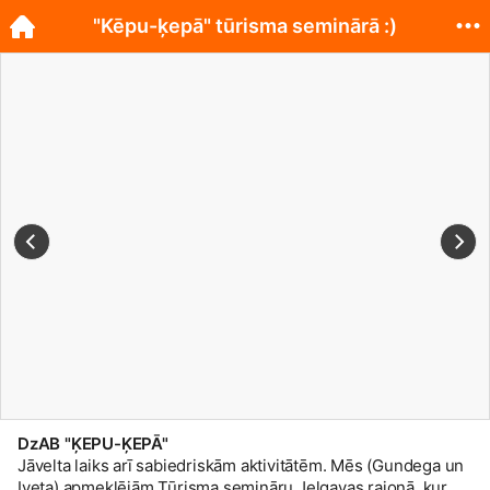
"Kēpu-ķepā" tūrisma seminārā :)
DzAB "ĶEPU-ĶEPĀ"
Jāvelta laiks arī sabiedriskām aktivitātēm. Mēs (Gundega un
Iveta) apmeklējām Tūrisma semināru Jelgavas rajonā, kur