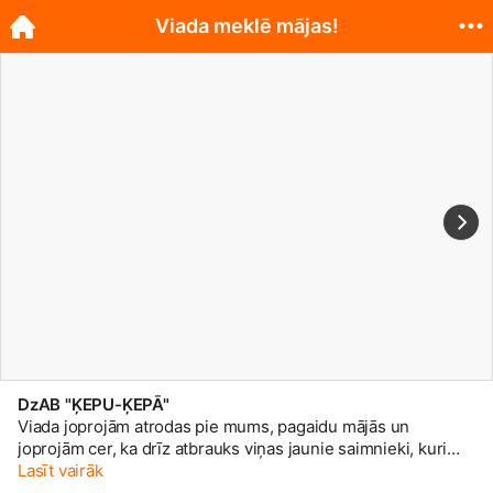
Viada meklē mājas!
DzAB "ĶEPU-ĶEPĀ"
Viada joprojām atrodas pie mums, pagaidu mājās un
joprojām cer, ka drīz atbrauks viņas jaunie saimnieki, kuri
teiks - braucam mājās! Viada ir īpašs suns, viņa ir gandrīz
Lasīt vairāk
akla, redz siluetus. Viada ir ~7 gadus jauna vas jauktenīte,